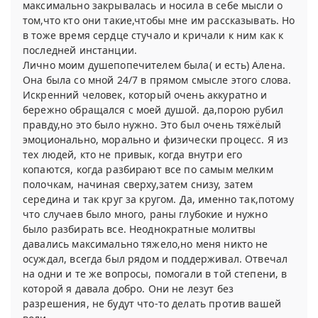
максимально закрывалась и носила в себе мысли о
том,что кто они такие,чтобы мне им рассказывать. Но
в тоже время сердце стучало и кричали к ним как к
последней инстанции.
Лично моим душепопечителем была( и есть) Алена.
Она была со мной 24/7 в прямом смысле этого слова.
Искренний человек, который очень аккуратно и
бережно обращался с моей душой. да,порою рубил
правду,но это было нужно. Это был очень тяжёлый
эмоционально, морально и физически процесс. Я из
тех людей, кто не привык, когда внутри его
копаются, когда разбирают все по самым мелким
полочкам, начиная сверху,затем снизу, затем
середина и так круг за кругом. Да, именно так,потому
что случаев было много, раны глубокие и нужно
было разбирать все. Неоднократные молитвы
давались максимально тяжело,но меня никто не
осуждал, всегда был рядом и поддерживал. Отвечал
на одни и те же вопросы, помогали в той степени, в
которой я давала добро. Они не лезут без
разрешения, не будут что-то делать против вашей