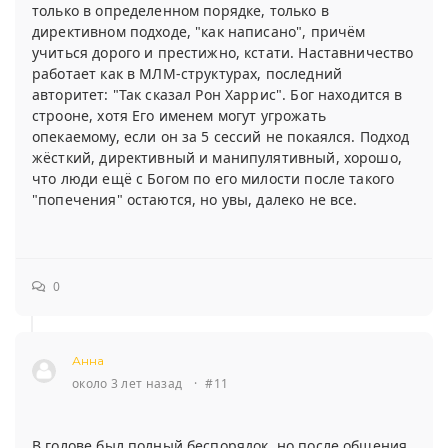
только в определенном порядке, только в
директивном подходе, "как написано", причём
учиться дорого и престижно, кстати. Наставничество
работает как в МЛМ-структурах, последний
авторитет: "Так сказал Рон Харрис". Бог находится в
строоне, хотя Его именем могут угрожать
опекаемому, если он за 5 сессий не покаялся. Подход
жёсткий, директивный и манипулятивный, хорошо,
что люди ещё с Богом по его милости после такого
"попечения" остаются, но увы, далеко не все.
0
Анна
около 3 лет назад
·
#11
В голове был полный беспорядок, но после общения