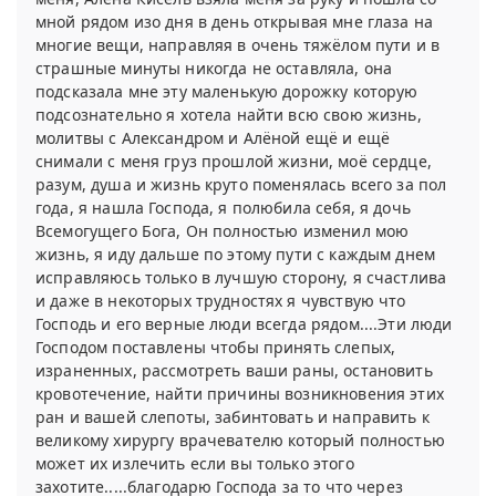
мной рядом изо дня в день открывая мне глаза на
многие вещи, направляя в очень тяжёлом пути и в
страшные минуты никогда не оставляла, она
подсказала мне эту маленькую дорожку которую
подсознательно я хотела найти всю свою жизнь,
молитвы с Александром и Алёной ещё и ещё
снимали с меня груз прошлой жизни, моё сердце,
разум, душа и жизнь круто поменялась всего за пол
года, я нашла Господа, я полюбила себя, я дочь
Всемогущего Бога, Он полностью изменил мою
жизнь, я иду дальше по этому пути с каждым днем
исправляюсь только в лучшую сторону, я счастлива
и даже в некоторых трудностях я чувствую что
Господь и его верные люди всегда рядом....Эти люди
Господом поставлены чтобы принять слепых,
израненных, рассмотреть ваши раны, остановить
кровотечение, найти причины возникновения этих
ран и вашей слепоты, забинтовать и направить к
великому хирургу врачевателю который полностью
может их излечить если вы только этого
захотите.....благодарю Господа за то что через