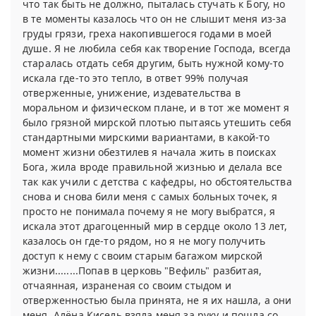
что так быть не должно, пыталась стучать к Богу, но
в те моменты казалось что он не слышит меня из-за
груды грязи, греха накопившегося годами в моей
душе. Я не любила себя как творение Господа, всегда
старалась отдать себя другим, быть нужной кому-то
искала где-то это тепло, в ответ 99% получая
отверженные, унижение, издевательства в
моральном и физическом плане, и в тот же момент я
было грязной мирской плотью пытаясь утешить себя
стандартными мирскими вариантами, в какой-то
момент жизни обезтилев я начала жить в поисках
Бога, жила вроде правильной жизнью и делала все
так как учили с детства с кафедры, но обстоятельства
снова и снова били меня с самых больных точек, я
просто не понимала почему я не могу выбратся, я
искала этот драгоценный мир в сердце около 13 лет,
казалось он где-то рядом, но я не могу получить
доступ к нему с своим старым багажом мирской
жизни........Попав в церковь "Вефиль" разбитая,
отчаянная, израненая со своим стыдом и
отверженностью была принята, не я их нашла, а они
меня, Алёна Кисель взяла меня за руку и пошла со