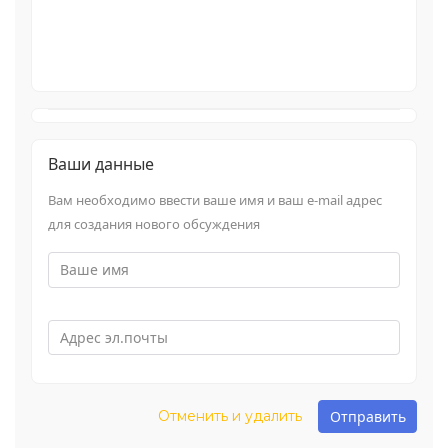
-
-
-
-
-
-
-
-
-
-
-
-
-
-
-
-
-
-
-
-
-
-
-
-
-
-
-
-
Ваши данные
-
-
-
-
-
-
Вам необходимо ввести ваше имя и ваш e-mail адрес
-
-
для создания нового обсуждения
-
-
Отменить и удалить
Отправить